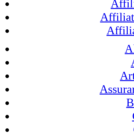
Affil
Affilia
Affil
A
Art
Assura
B