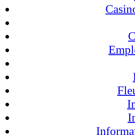
Casino
C
Empl
Fle
I
I
Informa