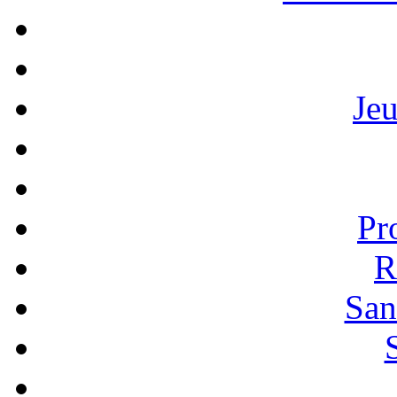
Je
Pr
R
San