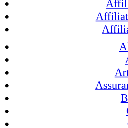
Affil
Affilia
Affil
A
Art
Assura
B