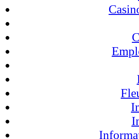
Casino
C
Empl
Fle
I
I
Informa