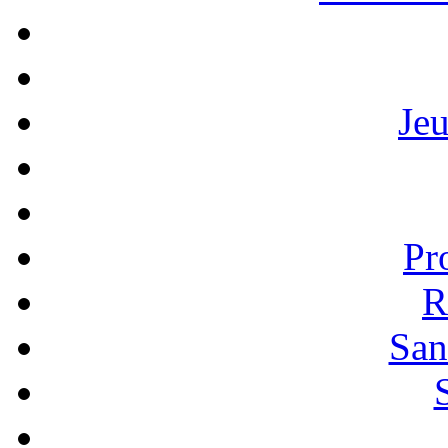
Je
Pr
R
San