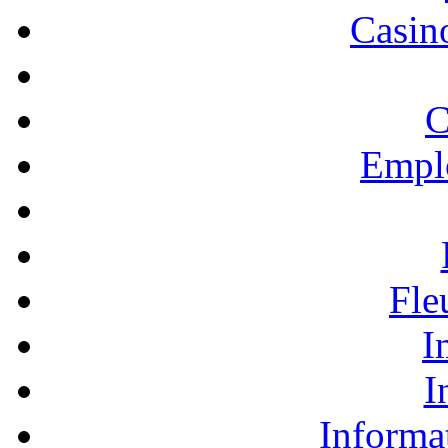
Casino
C
Empl
Fle
I
I
Informa