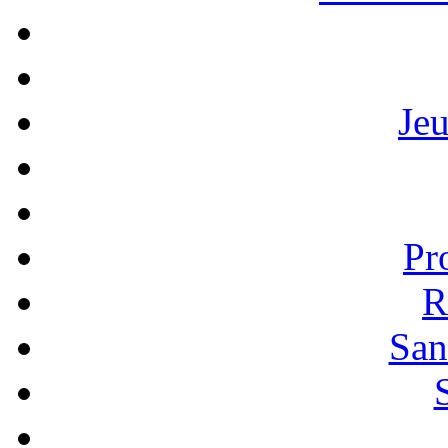
Je
Pr
R
San