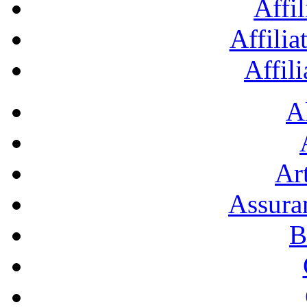
Affil
Affilia
Affil
A
Art
Assura
B