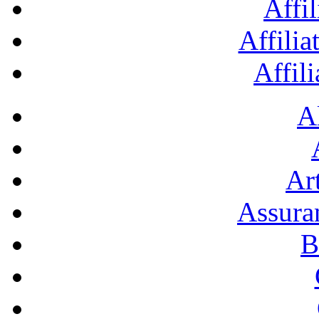
Affil
Affilia
Affil
A
Art
Assura
B