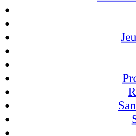
Je
Pr
R
San