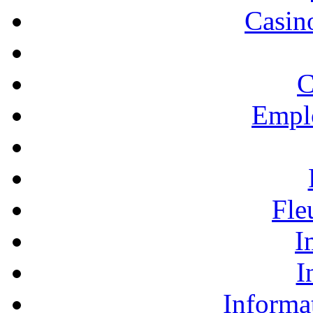
Casino
C
Empl
Fle
I
I
Informa