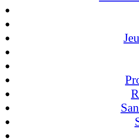
Je
Pr
R
San