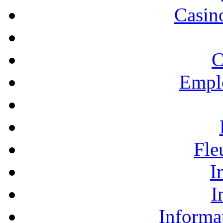
Casino
C
Empl
Fle
I
I
Informa