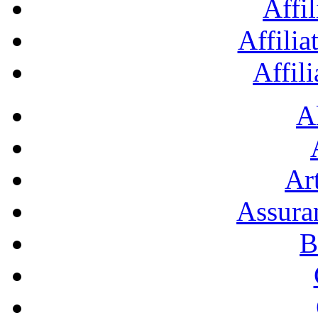
Affil
Affilia
Affil
A
Art
Assura
B