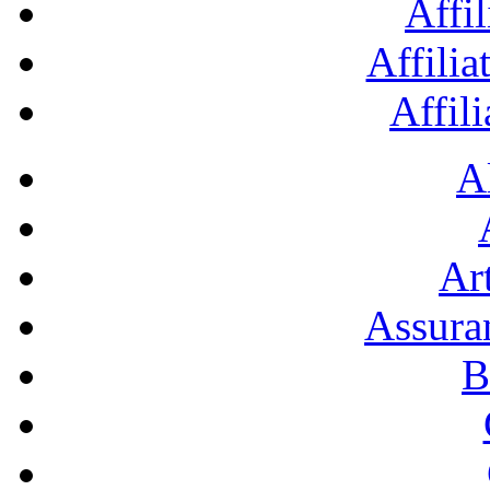
Affil
Affilia
Affil
A
Art
Assura
B