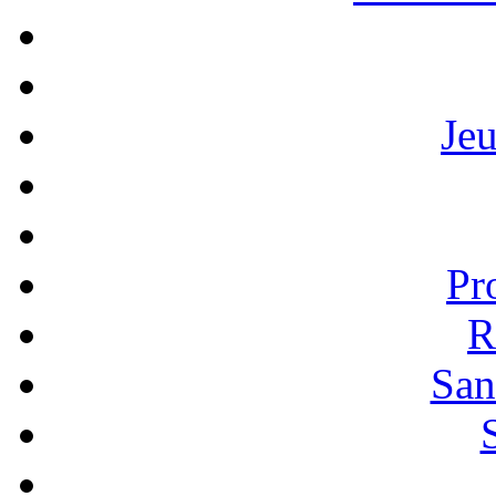
Je
Pr
R
San