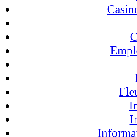
Casino
C
Empl
Fle
I
I
Informa