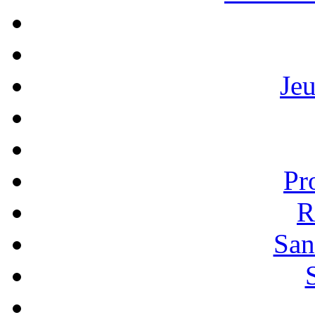
Je
Pr
R
San