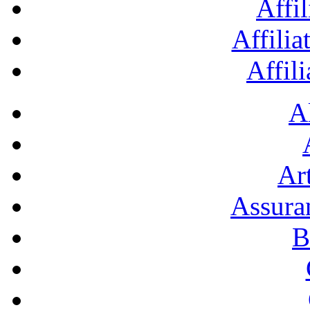
Affil
Affilia
Affil
A
Art
Assura
B