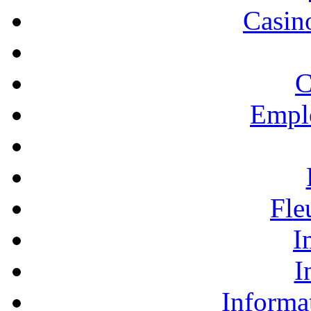
Casino
C
Empl
Fle
I
I
Informa