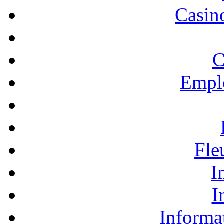
Casino
C
Empl
Fle
I
I
Informa