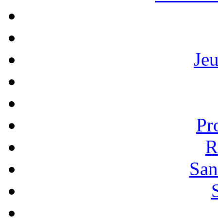
Je
Pr
R
San