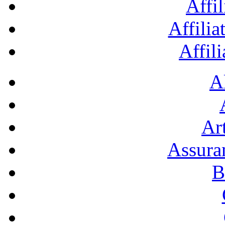
Affil
Affilia
Affil
A
Art
Assura
B