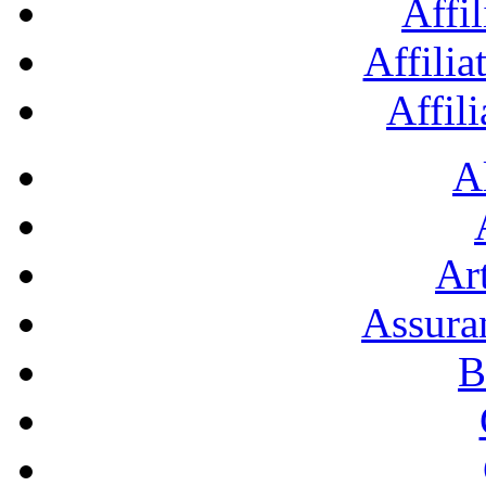
Affil
Affilia
Affil
A
Art
Assura
B