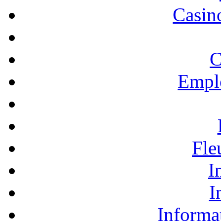
Casino
C
Empl
Fle
I
I
Informa