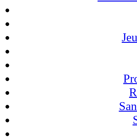
Je
Pr
R
San