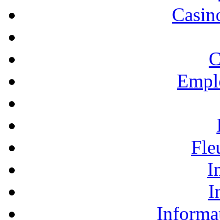
Casino
C
Empl
Fle
I
I
Informa