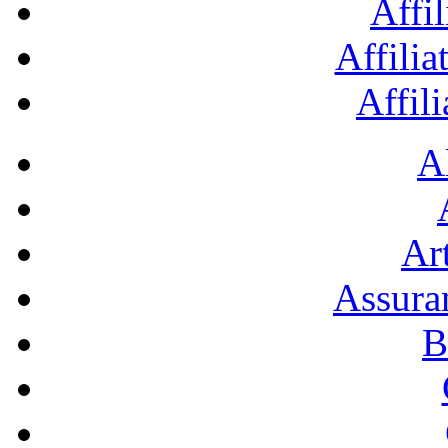
Affil
Affilia
Affil
A
Art
Assura
B