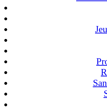
Je
Pr
R
San