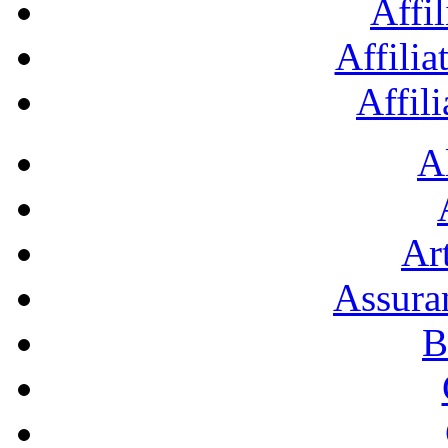
Affil
Affilia
Affil
A
Art
Assura
B