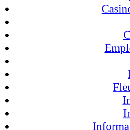
Casino
C
Empl
Fle
I
I
Informa