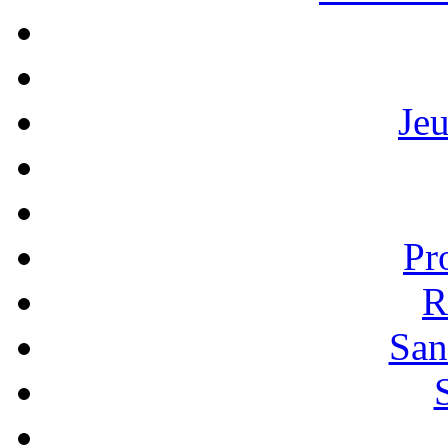
Je
Pr
R
San