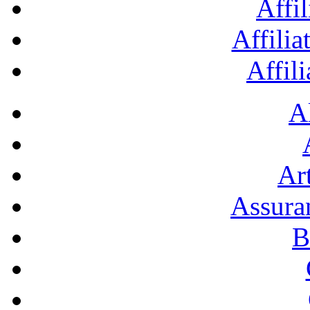
Affil
Affilia
Affil
A
Art
Assura
B