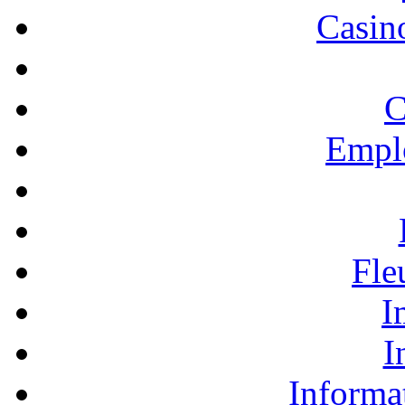
Casino
C
Empl
Fle
I
I
Informa