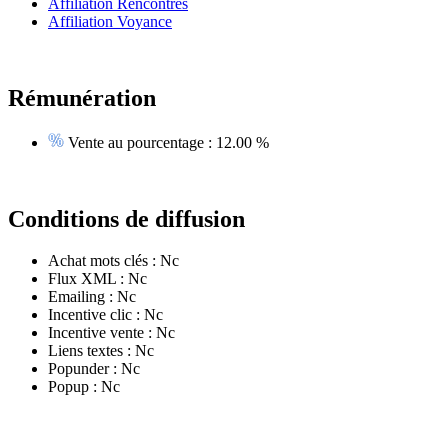
Affiliation Rencontres
Affiliation Voyance
Rémunération
Vente au pourcentage :
12.00 %
Conditions de diffusion
Achat mots clés :
Nc
Flux XML :
Nc
Emailing :
Nc
Incentive clic :
Nc
Incentive vente :
Nc
Liens textes :
Nc
Popunder :
Nc
Popup :
Nc