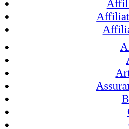
Affil
Affilia
Affil
A
Art
Assura
B