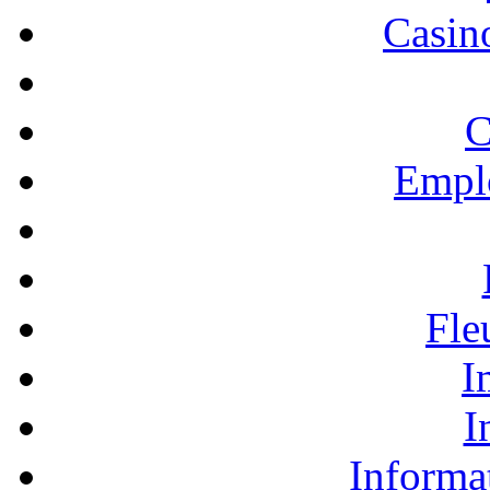
Casino
C
Empl
Fle
I
I
Informa