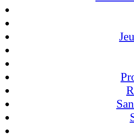
Je
Pr
R
San