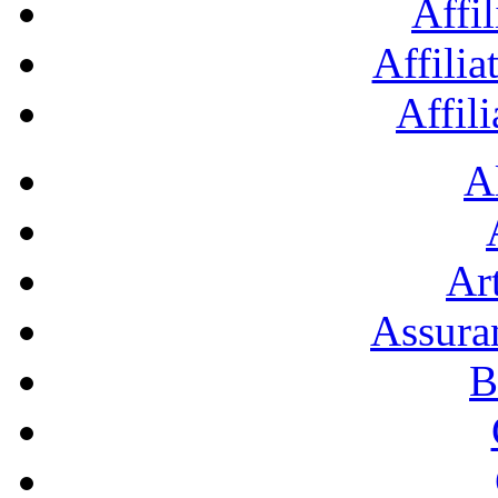
Affil
Affilia
Affil
A
Art
Assura
B