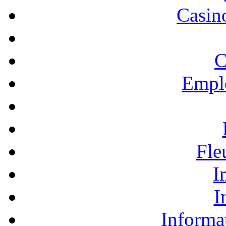
Casino
C
Empl
Fle
I
I
Informa