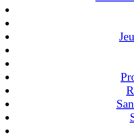
Je
Pr
R
San