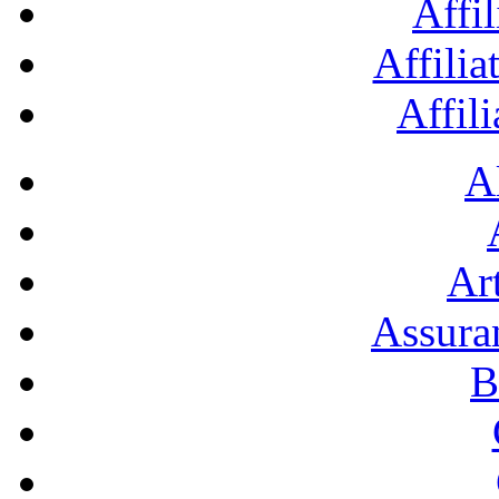
Affil
Affilia
Affil
A
Art
Assura
B