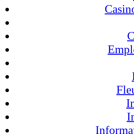
Casino
C
Empl
Fle
I
I
Informa