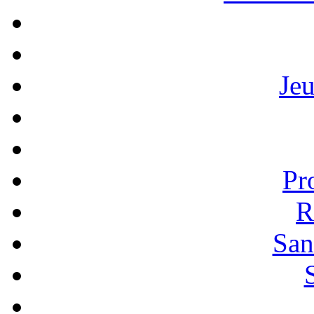
Je
Pr
R
San