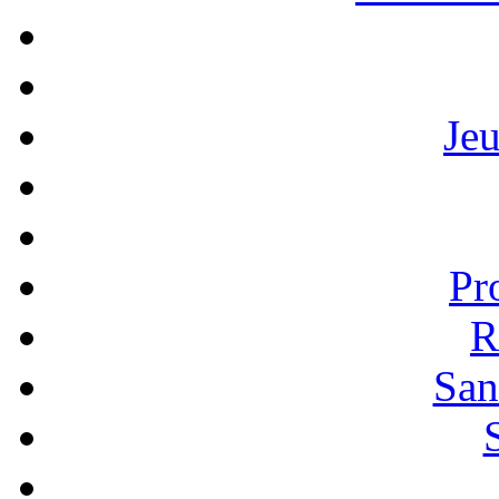
Je
Pr
R
San