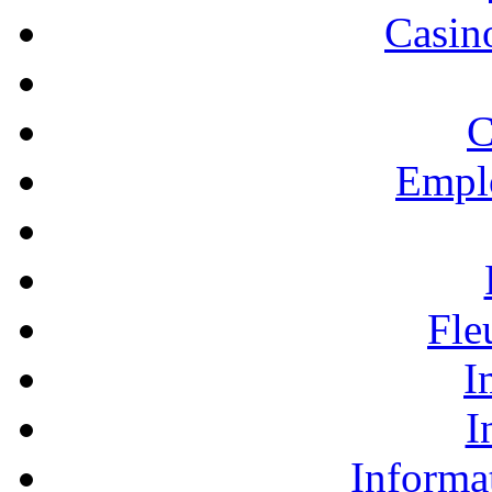
Casino
C
Empl
Fle
I
I
Informa