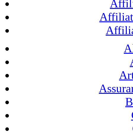
Affil
Affilia
Affil
A
Art
Assura
B