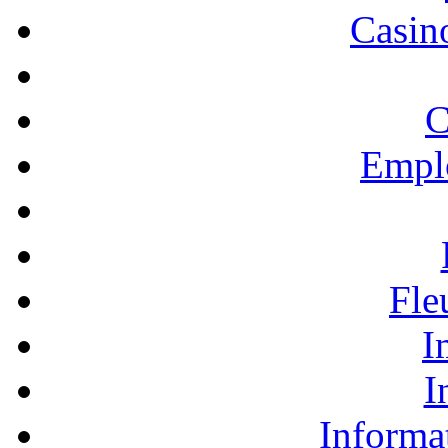
Casino
C
Empl
Fle
I
I
Informa