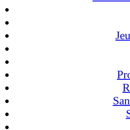
Je
Pr
R
San