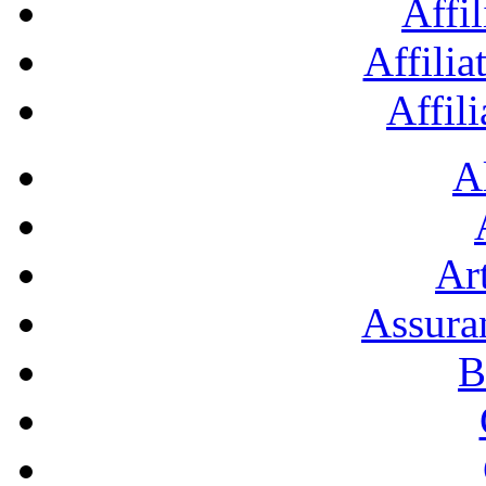
Affil
Affilia
Affil
A
Art
Assura
B