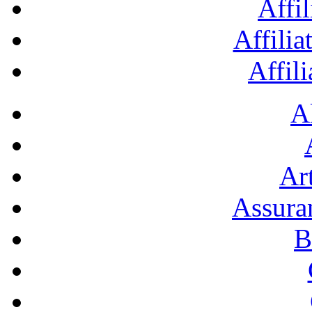
Affil
Affilia
Affil
A
Art
Assura
B