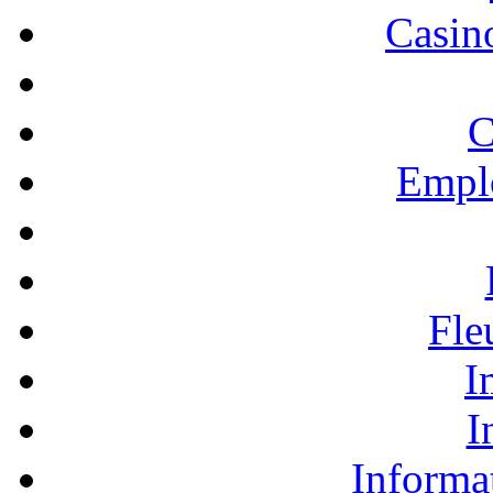
Casino
C
Empl
Fle
I
I
Informa