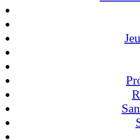
Je
Pr
R
San