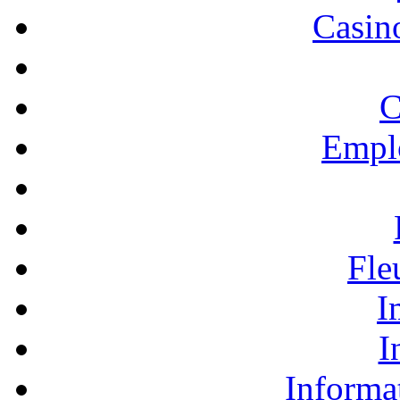
Casino
C
Empl
Fle
I
I
Informa