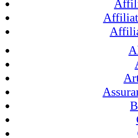
Affil
Affilia
Affil
A
Art
Assura
B