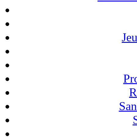
Je
Pr
R
San