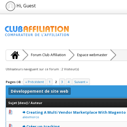
Hi, Guest
Forum Club Affiliation
Espace webmaster
Utilisateurs naviguant sur ce forum : 2 Visiteur(s)
Pages (4) :
« Précédent
1
2
3
4
Suivant »
Développement de site web
Sujet
[
desc
]
/
Auteur
0 Votes - 0 sur 5 en moyenne
1
2
3
4
5
Creating A Multi Vendor Marketplace With Magento 
alexmorco
0 Votes - 0 sur 5 en moyenne
1
2
3
4
5
Créer un tracking