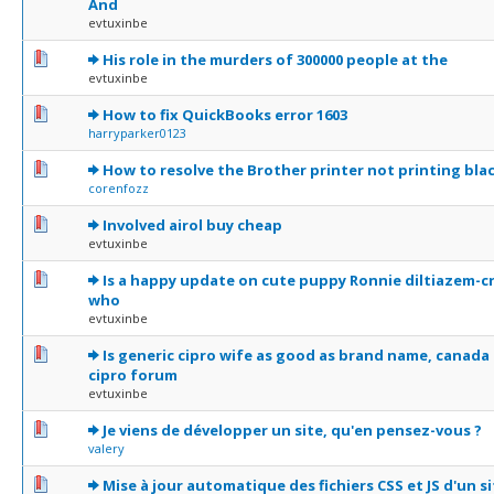
And
evtuxinbe
0 Votes - 0 sur 5 en moyenne
1
2
3
4
5
His role in the murders of 300000 people at the
evtuxinbe
0 Votes - 0 sur 5 en moyenne
1
2
3
4
5
How to fix QuickBooks error 1603
harryparker0123
0 Votes - 0 sur 5 en moyenne
1
2
3
4
5
How to resolve the Brother printer not printing blac
corenfozz
0 Votes - 0 sur 5 en moyenne
1
2
3
4
5
Involved airol buy cheap
evtuxinbe
0 Votes - 0 sur 5 en moyenne
1
2
3
4
5
Is a happy update on cute puppy Ronnie diltiazem-
who
evtuxinbe
0 Votes - 0 sur 5 en moyenne
1
2
3
4
5
Is generic cipro wife as good as brand name, canada s
cipro forum
evtuxinbe
0 Votes - 0 sur 5 en moyenne
1
2
3
4
5
Je viens de développer un site, qu'en pensez-vous ?
valery
0 Votes - 0 sur 5 en moyenne
1
2
3
4
5
Mise à jour automatique des fichiers CSS et JS d'un s