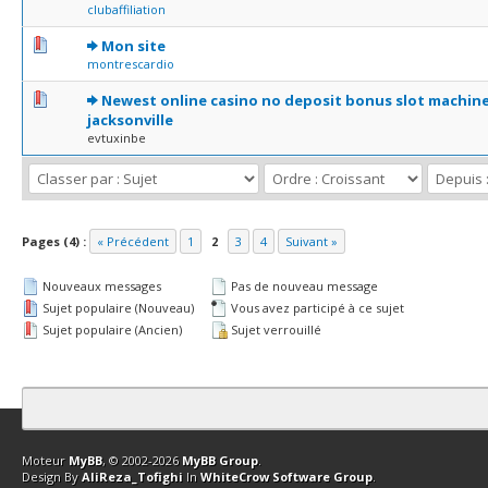
clubaffiliation
0 Votes - 0 sur 5 en moyenne
1
2
3
4
5
Mon site
montrescardio
0 Votes - 0 sur 5 en moyenne
1
2
3
4
5
Newest online casino no deposit bonus slot machin
jacksonville
evtuxinbe
Pages (4) :
« Précédent
1
2
3
4
Suivant »
Nouveaux messages
Pas de nouveau message
Sujet populaire (Nouveau)
Vous avez participé à ce sujet
Sujet populaire (Ancien)
Sujet verrouillé
Contact
Club Affiliation
Retourner en haut
Version bas-débit (Archi
Moteur
MyBB
, © 2002-2026
MyBB Group
.
Design By
AliReza_Tofighi
In
WhiteCrow Software Group
.