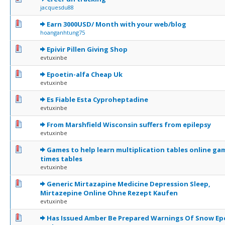
jacquesdu88
1 Votes - 5 sur 5 en moyenne
1
2
3
4
5
Earn 3000USD/ Month with your web/blog
hoanganhtung75
0 Votes - 0 sur 5 en moyenne
1
2
3
4
5
Epivir Pillen Giving Shop
evtuxinbe
0 Votes - 0 sur 5 en moyenne
1
2
3
4
5
Epoetin-alfa Cheap Uk
evtuxinbe
0 Votes - 0 sur 5 en moyenne
1
2
3
4
5
Es Fiable Esta Cyproheptadine
evtuxinbe
0 Votes - 0 sur 5 en moyenne
1
2
3
4
5
From Marshfield Wisconsin suffers from epilepsy
evtuxinbe
0 Votes - 0 sur 5 en moyenne
1
2
3
4
5
Games to help learn multiplication tables online ga
times tables
evtuxinbe
0 Votes - 0 sur 5 en moyenne
1
2
3
4
5
Generic Mirtazapine Medicine Depression Sleep,
Mirtazepine Online Ohne Rezept Kaufen
evtuxinbe
0 Votes - 0 sur 5 en moyenne
1
2
3
4
5
Has Issued Amber Be Prepared Warnings Of Snow E