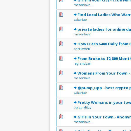
Girls in your city - True Fe
masonlava
0 Votes - 0 sur 5 en moye
1
2
3
4
5
Find Local Ladies Who Want
zakariae
0 Votes - 0 sur 5 en moye
1
2
3
4
5
private ladies for online d
masonlava
0 Votes - 0 sur 5 en moye
1
2
3
4
5
How I Earn $400 Daily from
barrioweb
0 Votes - 0 sur 5 en moye
1
2
3
4
5
From Broke to $2,800 Month
legrandyan
0 Votes - 0 sur 5 en moye
1
2
3
4
5
Womens From Your Town - A
masonlava
0 Votes - 0 sur 5 en moye
1
2
3
4
5
@pump_upp - best crypto 
zakariae
0 Votes - 0 sur 5 en moye
1
2
3
4
5
Pretty Womans in your town
bulgurditzy
0 Votes - 0 sur 5 en moye
1
2
3
4
5
Girls In Your Town - Anony
masonlava