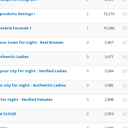
nne
 produits datings !
2
15,210
nne
leterie Formule 1
1
15,066
nne
our town for night - Real Women
0
3,467
nne
uthentic Ladies
0
3,471
nne
ur city for night - Verified Ladies
0
3,094
nne
 city for night - Authentic Ladies
0
3,082
nne
or night - Verified Females
0
2,898
nne
WM CLOUD
0
3,059
nne