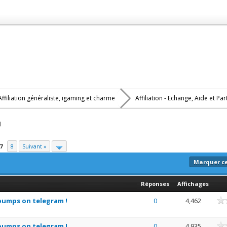
Affiliation généraliste, igaming et charme
Affiliation - Echange, Aide et Pa
)
7
8
Suivant »
Marquer c
Réponses
Affichages
nne
pumps on telegram !
0
4,462
nne
pumps on telegram !
0
4,935