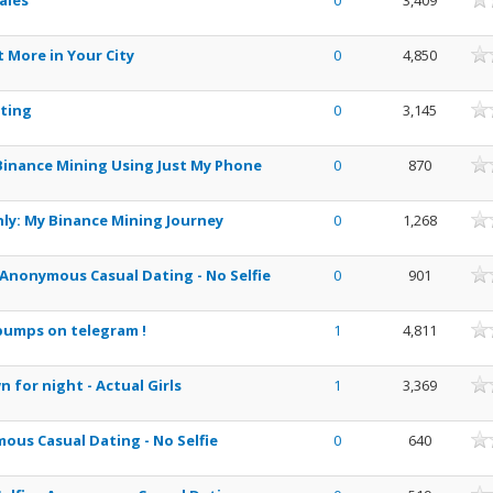
males
0
3,409
nne
 More in Your City
0
4,850
nne
ating
0
3,145
nne
 Binance Mining Using Just My Phone
0
870
nne
ly: My Binance Mining Journey
0
1,268
nne
nonymous Casual Dating - No Selfie
0
901
nne
pumps on telegram !
1
4,811
nne
 for night - Actual Girls
1
3,369
nne
mous Casual Dating - No Selfie
0
640