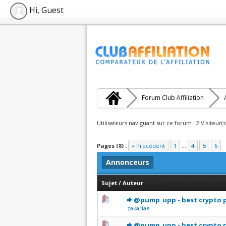
Hi, Guest
Forum Club Affiliation
Utilisateurs naviguant sur ce forum : 2 Visiteur(s
Pages (8) :
« Précédent
1
...
4
5
6
Annonceurs
Sujet
/
Auteur
0 Votes - 0 sur 5 en moye
1
2
3
4
5
@pump_upp - best crypto 
zakariae
0 Votes - 0 sur 5 en moye
1
2
3
4
5
@pump_upp - best crypto 