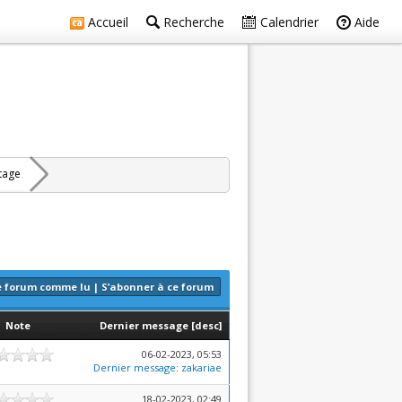
Accueil
Recherche
Calendrier
Aide
rtage
e forum comme lu
|
S’abonner à ce forum
Note
Dernier message
[
desc
]
06-02-2023, 05:53
Dernier message
:
zakariae
18-02-2023, 02:49