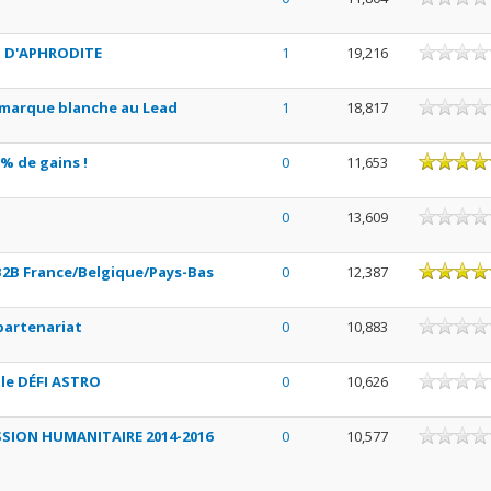
S D'APHRODITE
1
19,216
x marque blanche au Lead
1
18,817
ne
% de gains !
0
11,653
0
13,609
ne
 B2B France/Belgique/Pays-Bas
0
12,387
artenariat
0
10,883
le DÉFI ASTRO
0
10,626
SSION HUMANITAIRE 2014-2016
0
10,577