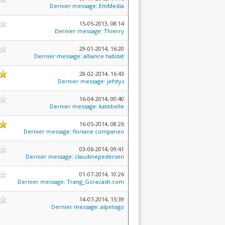
Dernier message
:
EmMedia
15-05-2013, 08:14
Dernier message
:
Thierry
29-01-2014, 16:20
Dernier message
:
alliance habitat
28-02-2014, 16:43
Dernier message
:
jefstys
16-04-2014, 00:40
Dernier message
:
katebelle
16-05-2014, 08:26
Dernier message
:
floriane companeo
03-06-2014, 09:41
Dernier message
:
claudinepedersen
01-07-2014, 10:26
Dernier message
:
Trang_Goracash.com
14-07-2014, 15:39
Dernier message
:
alpetogo