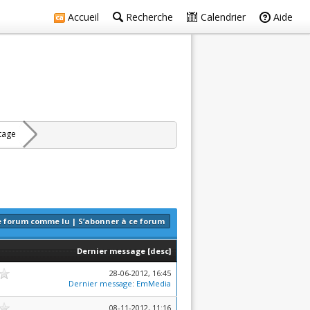
Accueil
Recherche
Calendrier
Aide
rtage
e forum comme lu
|
S’abonner à ce forum
Dernier message
[
desc
]
28-06-2012, 16:45
Dernier message
:
EmMedia
08-11-2012, 11:16