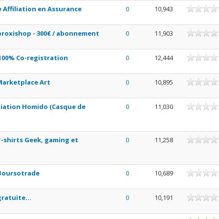
Affiliation en Assurance
0
10,943
proxishop - 300€ / abonnement
0
11,903
100% Co-registration
0
12,444
Marketplace Art
0
10,895
iation Homido (Casque de
0
11,030
T-shirts Geek, gaming et
0
11,258
 Boursotrade
0
10,689
ratuite...
0
10,191