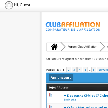
Hi, Guest
Forum Club Affiliation
Utilisateurs naviguant sur ce forum : 2 Visiteur(s
Pages (8) :
1
2
3
4
5
...
8
Suivant
Annonceurs
Sujet
/
Auteur
0 Votes - 0 sur 5 en moyenne
1
2
3
4
5
Des packs CPM et CPC che
EmMedia
0 Votes - 0 sur 5 en moyenne
1
2
3
4
5
Crédit Mutuel en display