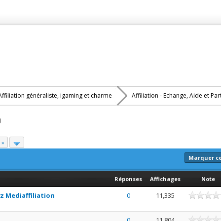
Affiliation généraliste, igaming et charme
Affiliation - Echange, Aide et Pa
)
 »
Marquer c
Réponses
Affichages
Note
z Mediaffiliation
0
11,335
0
11,804