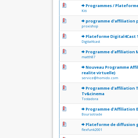
0 Votes - 0 sur 5 en moyenne
1
2
3
4
5
Programmes / Plateforme 
Kiti
0 Votes - 0 sur 5 en moyenne
1
2
3
4
5
programme d'affiliation 
proxishop
0 Votes - 0 sur 5 en moyenne
1
2
3
4
5
Plateforme Digital4Cast 
Digital4cast
0 Votes - 0 sur 5 en moyenne
1
2
3
4
5
Programme d'affiliation 
matth87
0 Votes - 0 sur 5 en moyenne
1
2
3
4
5
Nouveau Programme Affil
realite virtuelle)
service@homido.com
0 Votes - 0 sur 5 en moyenne
1
2
3
4
5
Programme d'affiliation 
Tv&cinema
Tostadora
0 Votes - 0 sur 5 en moyenne
1
2
3
4
5
Programme d'Affiliation
Boursotrade
0 Votes - 0 sur 5 en moyenne
1
2
3
4
5
Plateforme de diffusion g
flexfunk2001