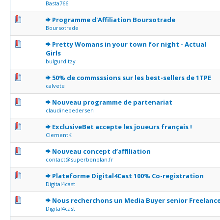
Basta766
0 Votes - 0 sur 5 en moyenne
1
2
3
4
5
Programme d'Affiliation Boursotrade
Boursotrade
0 Votes - 0 sur 5 en moyenne
1
2
3
4
5
Pretty Womans in your town for night - Actual
Girls
bulgurditzy
0 Votes - 0 sur 5 en moyenne
1
2
3
4
5
50% de commsssions sur les best-sellers de 1TPE
calvete
0 Votes - 0 sur 5 en moyenne
1
2
3
4
5
Nouveau programme de partenariat
claudinepedersen
0 Votes - 0 sur 5 en moyenne
1
2
3
4
5
ExclusiveBet accepte les joueurs français !
ClementK
0 Votes - 0 sur 5 en moyenne
1
2
3
4
5
Nouveau concept d’affiliation
contact@superbonplan.fr
0 Votes - 0 sur 5 en moyenne
1
2
3
4
5
Plateforme Digital4Cast 100% Co-registration
Digital4cast
0 Votes - 0 sur 5 en moyenne
1
2
3
4
5
Nous recherchons un Media Buyer senior Freelanc
Digital4cast