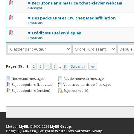
0 Votes - 0 sur 5 en moyenne
1
2
3
4
5
Recrutons annimatrice tchat-clavier webcam
edenight
0 Votes - 0 sur 5 en moyenne
1
2
3
4
5
Des packs CPM et CPC chez Mediaffiliation
EmMedia
0 Votes - 0 sur 5 en moyenne
1
2
3
4
5
Crédit Mutuel en display
EmMedia
Pages (8) :
1
2
3
4
5
...
8
Suivant »
Nouveaux messages
Pas de nouveau message
Sujet populaire (Nouveau)
Vous avez participé à ce sujet
Sujet populaire (Ancien)
Sujet verrouillé
Contact
Club Affiliation
Retourner en haut
Version bas-débit (Archi
Moteur
MyBB
, © 2002-2026
MyBB Group
.
Design By
AliReza_Tofighi
In
WhiteCrow Software Group
.