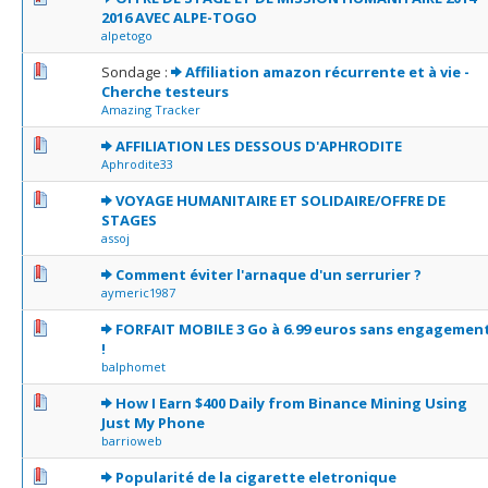
2016 AVEC ALPE-TOGO
alpetogo
0 Votes - 0 sur 5 en moyenne
1
2
3
4
5
Sondage :
Affiliation amazon récurrente et à vie -
Cherche testeurs
Amazing Tracker
0 Votes - 0 sur 5 en moyenne
1
2
3
4
5
AFFILIATION LES DESSOUS D'APHRODITE
Aphrodite33
0 Votes - 0 sur 5 en moyenne
1
2
3
4
5
VOYAGE HUMANITAIRE ET SOLIDAIRE/OFFRE DE
STAGES
assoj
0 Votes - 0 sur 5 en moyenne
1
2
3
4
5
Comment éviter l'arnaque d'un serrurier ?
aymeric1987
0 Votes - 0 sur 5 en moyenne
1
2
3
4
5
FORFAIT MOBILE 3 Go à 6.99 euros sans engagemen
!
balphomet
0 Votes - 0 sur 5 en moyenne
1
2
3
4
5
How I Earn $400 Daily from Binance Mining Using
Just My Phone
barrioweb
0 Votes - 0 sur 5 en moyenne
1
2
3
4
5
Popularité de la cigarette eletronique