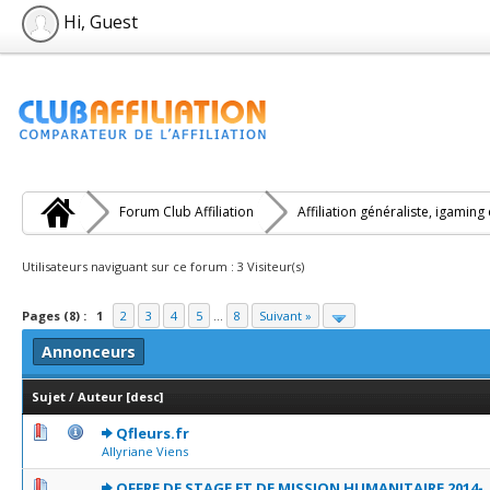
Hi, Guest
Forum Club Affiliation
Affiliation généraliste, igaming
Utilisateurs naviguant sur ce forum : 3 Visiteur(s)
Pages (8) :
1
2
3
4
5
...
8
Suivant »
Annonceurs
Sujet
/
Auteur
[
desc
]
1 Votes - 3 sur 5 en moyenne
1
2
3
4
5
Qfleurs.fr
Allyriane Viens
0 Votes - 0 sur 5 en moyenne
1
2
3
4
5
OFFRE DE STAGE ET DE MISSION HUMANITAIRE 2014-