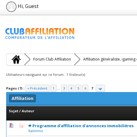
Hi, Guest
Forum Club Affiliation
Affiliation généraliste, igaming
Utilisateurs naviguant sur ce forum : 1 Visiteur(s)
Pages (7) :
« Précédent
1
...
3
4
5
6
7
Affiliation
Sujet
/
Auteur
0 Votes - 0 sur 5 en moyenne
1
2
3
4
5
Programme d'affiliation d'annonces immobilières
Kalimmo