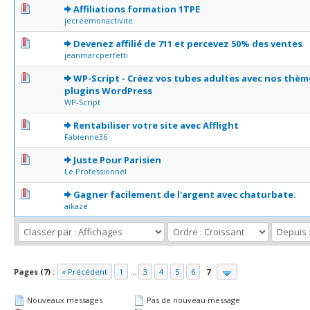
0 Votes - 0 sur 5 en moyenne
1
2
3
4
5
Affiliations formation 1TPE
jecreemonactivite
0 Votes - 0 sur 5 en moyenne
1
2
3
4
5
Devenez affilié de 711 et percevez 50% des ventes
jeanmarcperfetti
0 Votes - 0 sur 5 en moyenne
1
2
3
4
5
WP-Script - Créez vos tubes adultes avec nos thèm
plugins WordPress
WP-Script
0 Votes - 0 sur 5 en moyenne
1
2
3
4
5
Rentabiliser votre site avec Afflight
Fabienne36
0 Votes - 0 sur 5 en moyenne
1
2
3
4
5
Juste Pour Parisien
Le Professionnel
1 Votes - 5 sur 5 en moyenne
1
2
3
4
5
Gagner facilement de l'argent avec chaturbate.
aikaze
Pages (7) :
« Précédent
1
...
3
4
5
6
7
Nouveaux messages
Pas de nouveau message