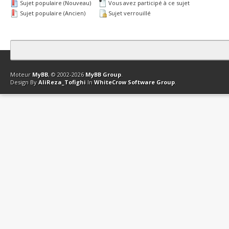
Sujet populaire (Nouveau)
Vous avez participé à ce sujet
Sujet populaire (Ancien)
Sujet verrouillé
Contact
Club Affiliation
Retourner en haut
Version bas-débit (Archi
Moteur
MyBB
, © 2002-2026
MyBB Group
.
Design By
AliReza_Tofighi
In
WhiteCrow Software Group
.