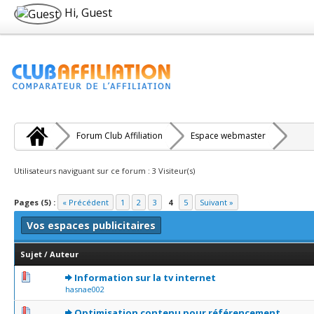
Hi, Guest
Forum Club Affiliation
Espace webmaster
Utilisateurs naviguant sur ce forum : 3 Visiteur(s)
Pages (5) :
« Précédent
1
2
3
4
5
Suivant »
Vos espaces publicitaires
Sujet
/
Auteur
0 Votes - 0 sur 5 en moyenne
1
2
3
4
5
Information sur la tv internet
hasnae002
0 Votes - 0 sur 5 en moyenne
1
2
3
4
5
Optimisation contenu pour référencement