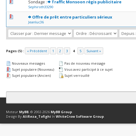
0 Votes - 0 sur 5 en moyenne
1
2
3
4
5
Sondage :
Traffic Monsoon régis publicitaire
Sephiroth33290
0 Votes - 0 sur 5 en moyenne
1
2
3
4
5
Offre de prêt entre particuliers sérieux
Jeanluc36
Pages (5) :
« Précédent
1
2
3
4
5
Suivant »
Nouveaux messages
Pas de nouveau message
Sujet populaire (Nouveau)
Vous avez participé à ce sujet
Sujet populaire (Ancien)
Sujet verrouillé
Contact
Club Affiliation
Retourner en haut
Version bas-débit (Archi
Moteur
MyBB
, © 2002-2026
MyBB Group
.
Design By
AliReza_Tofighi
In
WhiteCrow Software Group
.