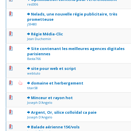
red306
0 Votes - 0 sur 5 en moyenne
1
2
3
4
5
Nelads, une nouvelle régie publicitaire, très
prometteuse
j59480
0 Votes - 0 sur 5 en moyenne
1
2
3
4
5
Régie Média-Clic
Jean Duchemin
0 Votes - 0 sur 5 en moyenne
1
2
3
4
5
Site contenant les meilleures agences digitales
parisiennes
Basta766
0 Votes - 0 sur 5 en moyenne
1
2
3
4
5
site pour web et script
webtuto
0 Votes - 0 sur 5 en moyenne
1
2
3
4
5
domaine et herbergement
titan58
0 Votes - 0 sur 5 en moyenne
1
2
3
4
5
Minceur et rayon hot
Joseph D'Angelo
0 Votes - 0 sur 5 en moyenne
1
2
3
4
5
Argent, Or, silice colloïdal ca paie
Joseph D'Angelo
0 Votes - 0 sur 5 en moyenne
1
2
3
4
5
Balade aérienne 15€/vols