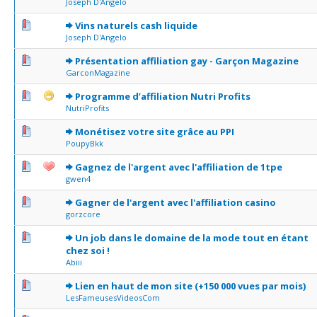
Joseph D'Angelo
0 Votes - 0 sur 5 en moyenne
1
2
3
4
5
Vins naturels cash liquide
Joseph D'Angelo
0 Votes - 0 sur 5 en moyenne
1
2
3
4
5
Présentation affiliation gay - Garçon Magazine
GarconMagazine
0 Votes - 0 sur 5 en moyenne
1
2
3
4
5
Programme d’affiliation Nutri Profits
NutriProfits
0 Votes - 0 sur 5 en moyenne
1
2
3
4
5
Monétisez votre site grâce au PPI
PoupyBkk
0 Votes - 0 sur 5 en moyenne
1
2
3
4
5
Gagnez de l'argent avec l'affiliation de 1tpe
gwen4
0 Votes - 0 sur 5 en moyenne
1
2
3
4
5
Gagner de l'argent avec l'affiliation casino
gorzcore
0 Votes - 0 sur 5 en moyenne
1
2
3
4
5
Un job dans le domaine de la mode tout en étant
chez soi !
Abiii
0 Votes - 0 sur 5 en moyenne
1
2
3
4
5
Lien en haut de mon site (+150 000 vues par mois)
LesFameusesVideosCom