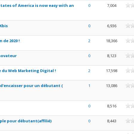
ne
States of America is now easy with an
0
7,004
ne
Kbis
0
6,936
ne
n de 2020 !
2
18,366
ne
novateur
0
8,123
ne
 du Web Marketing Digital !
2
17,598
ne
 d'encaisser pour un débutant (
1
13,086
ne
0
8,516
ne
ple pour débutant(affilié)
0
8,443