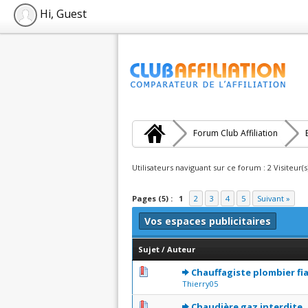
Hi, Guest
Forum Club Affiliation
Utilisateurs naviguant sur ce forum : 2 Visiteur(s
Pages (5) :
1
2
3
4
5
Suivant »
Vos espaces publicitaires
Sujet
/
Auteur
0 Votes - 0 sur 5 en moyen
1
2
3
4
5
Chauffagiste plombier fi
Thierry05
0 Votes - 0 sur 5 en moyen
1
2
3
4
5
Chaudière gaz interdite