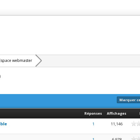
Espace webmaster
)
Marquer c
Réponses
Affichages
ne
able
1
11,146
ne
1
6,978