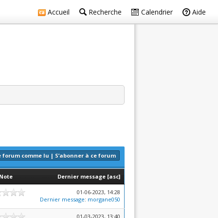
Accueil
Recherche
Calendrier
Aide
e forum comme lu
|
S’abonner à ce forum
Note
Dernier message
[
asc
]
01-06-2023, 14:28
Dernier message
:
morgane050
01-03-2023, 13:40