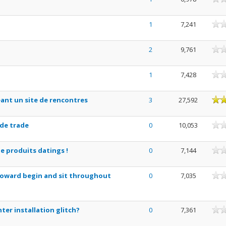
ne
1
7,241
ne
2
9,761
ne
1
7,428
oyenne
éant un site de rencontres
3
27,592
ne
de trade
0
10,053
ne
de produits datings !
0
7,144
ne
oward begin and sit throughout
0
7,035
ne
ter installation glitch?
0
7,361