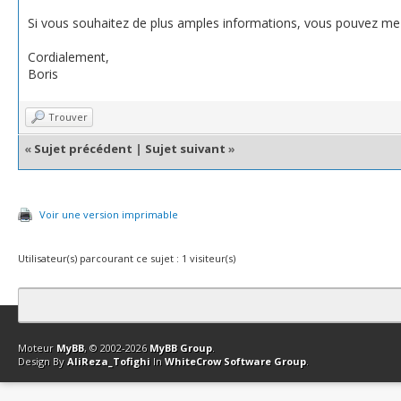
Si vous souhaitez de plus amples informations, vous pouvez me c
Cordialement,
Boris
Trouver
«
Sujet précédent
|
Sujet suivant
»
Voir une version imprimable
Utilisateur(s) parcourant ce sujet : 1 visiteur(s)
Contact
Club Affiliation
Retourner en haut
Version bas-débit (Archi
Moteur
MyBB
, © 2002-2026
MyBB Group
.
Design By
AliReza_Tofighi
In
WhiteCrow Software Group
.