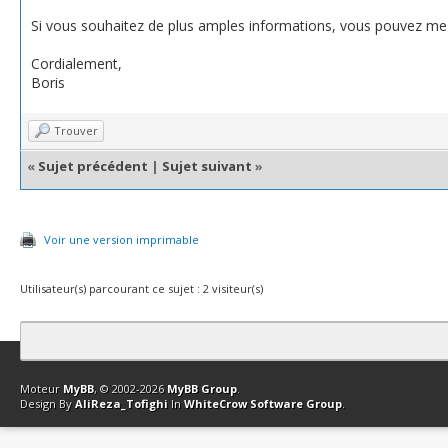
Si vous souhaitez de plus amples informations, vous pouvez me c
Cordialement,
Boris
Trouver
«
Sujet précédent
|
Sujet suivant
»
Voir une version imprimable
Utilisateur(s) parcourant ce sujet : 2 visiteur(s)
Contact
Club Affiliation
Retourner en haut
Version bas-débit (Archi
Moteur
MyBB
, © 2002-2026
MyBB Group
.
Design By
AliReza_Tofighi
In
WhiteCrow Software Group
.