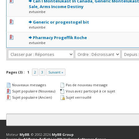
0 Votes - 0 sur 5 en moyenne
1
2
3
4
5
Can I Montelukast In Canada, Generic Montelukast 
Sale, Arms Income Destiny
evtuxinbe
0 Votes - 0 sur 5 en moyenne
1
2
3
4
5
Generic or progestogel bit
evtuxinbe
0 Votes - 0 sur 5 en moyenne
1
2
3
4
5
Pharmacy Progeffik Roche
evtuxinbe
Pages (3) :
1
2
3
Suivant »
Nouveaux messages
Pas de nouveau message
Sujet populaire (Nouveau)
Vous avez participé à ce sujet
Sujet populaire (Ancien)
Sujet verrouillé
Contact
Club Affiliation
Retourner en haut
Version bas-débit (Archi
Moteur
MyBB
, © 2002-2026
MyBB Group
.