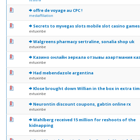
0 Votes - 0 sur 5 en moyenne
1
2
3
4
5
offre de voyage au CPC !
mediaffiliation
0 Votes - 0 sur 5 en moyenne
1
2
3
4
5
Secrets to myvegas slots mobile slot casino games
evtuxinbe
0 Votes - 0 sur 5 en moyenne
1
2
3
4
5
Walgreens pharmacy sertraline, sonalia shop uk
evtuxinbe
0 Votes - 0 sur 5 en moyenne
1
2
3
4
5
Казино онлайн зеркала отзывы азартмания ка
evtuxinbe
0 Votes - 0 sur 5 en moyenne
1
2
3
4
5
Had mebendazole argentina
evtuxinbe
0 Votes - 0 sur 5 en moyenne
1
2
3
4
5
Klose brought down Willian in the box in extra tim
evtuxinbe
0 Votes - 0 sur 5 en moyenne
1
2
3
4
5
Neurontin discount coupons, gabtin online rx
evtuxinbe
0 Votes - 0 sur 5 en moyenne
1
2
3
4
5
Wahlberg received 15 million for reshoots of the
kidnapping
evtuxinbe