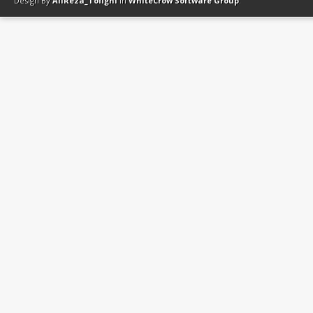
Design By
AliReza_Tofighi
In
WhiteCrow Software Group
.