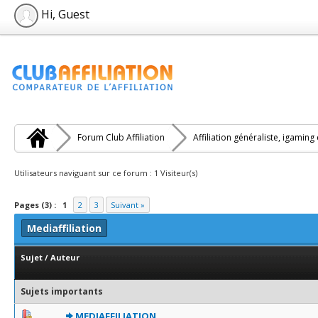
Hi, Guest
Forum Club Affiliation
Affiliation généraliste, igaming
Utilisateurs naviguant sur ce forum : 1 Visiteur(s)
Pages (3) :
1
2
3
Suivant »
Mediaffiliation
Sujet
/
Auteur
Sujets importants
0 Votes - 0 sur 5 en moyenne
1
2
3
4
5
MEDIAFFILIATION