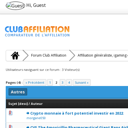
Hi, Guest
Forum Club Affiliation
Affiliation généraliste, igaming
Utilisateurs naviguant sur ce forum : 3 Visiteur(s)
Pages (4) :
« Précédent
1
2
3
4
Suivant »
Autres
Sujet
[
desc
]
/
Auteur
0 Votes - 0 sur 5 en moyenne
1
2
3
4
5
Crypto monnaie à fort potentiel investir en 2022
morgane050
0 Votes - 0 sur 5 en moyenne
1
2
3
4
5
CVS The Amoxicillin Pharmaceutical Giant Bans Ai