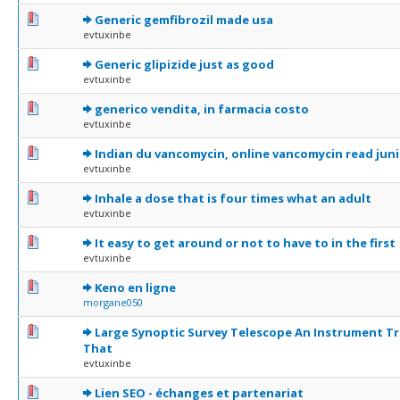
0 Votes - 0 sur 5 en moyenne
1
2
3
4
5
Generic gemfibrozil made usa
evtuxinbe
0 Votes - 0 sur 5 en moyenne
1
2
3
4
5
Generic glipizide just as good
evtuxinbe
0 Votes - 0 sur 5 en moyenne
1
2
3
4
5
generico vendita, in farmacia costo
evtuxinbe
0 Votes - 0 sur 5 en moyenne
1
2
3
4
5
Indian du vancomycin, online vancomycin read jun
evtuxinbe
0 Votes - 0 sur 5 en moyenne
1
2
3
4
5
Inhale a dose that is four times what an adult
evtuxinbe
0 Votes - 0 sur 5 en moyenne
1
2
3
4
5
It easy to get around or not to have to in the first
evtuxinbe
0 Votes - 0 sur 5 en moyenne
1
2
3
4
5
Keno en ligne
morgane050
0 Votes - 0 sur 5 en moyenne
1
2
3
4
5
Large Synoptic Survey Telescope An Instrument T
That
evtuxinbe
0 Votes - 0 sur 5 en moyenne
1
2
3
4
5
Lien SEO - échanges et partenariat