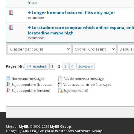
frisco
0 Votes - 0 sur 5 en moyenne
1
2
3
4
5
Longer be manufactured if its only major
evtuxinbe
0 Votes - 0 sur 5 en moyenne
1
2
3
4
5
Loratadine cure comprar which online espana, onl
loratadine maybe high
evtuxinbe
Pages (4) :
« Précédent
1
2
3
4
Suivant »
Nouveaux messages
Pas de nouveau message
Sujet populaire (Nouveau)
Vous avez participé à ce sujet
Sujet populaire (Ancien)
Sujet verrouillé
Contact
Club Affiliation
Retourner en haut
Version bas-débit (Archi
Moteur
MyBB
, © 2002-2026
MyBB Group
.
Design By
AliReza_Tofighi
In
WhiteCrow Software Group
.