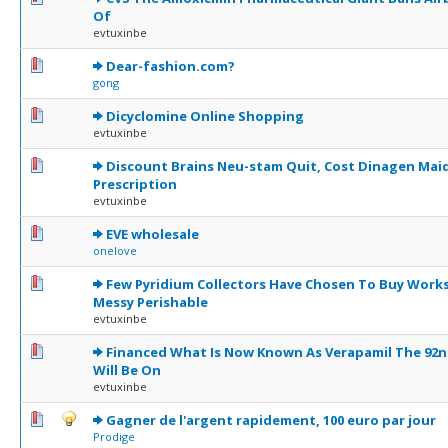
Of
evtuxinbe
0 Votes - 0 sur 5 en moyenne
1
2
3
4
5
Dear-fashion.com?
gong
0 Votes - 0 sur 5 en moyenne
1
2
3
4
5
Dicyclomine Online Shopping
evtuxinbe
0 Votes - 0 sur 5 en moyenne
1
2
3
4
5
Discount Brains Neu-stam Quit, Cost Dinagen Mai
Prescription
evtuxinbe
0 Votes - 0 sur 5 en moyenne
1
2
3
4
5
EVE wholesale
onelove
0 Votes - 0 sur 5 en moyenne
1
2
3
4
5
Few Pyridium Collectors Have Chosen To Buy Works
Messy Perishable
evtuxinbe
0 Votes - 0 sur 5 en moyenne
1
2
3
4
5
Financed What Is Now Known As Verapamil The 92n
Will Be On
evtuxinbe
0 Votes - 0 sur 5 en moyenne
1
2
3
4
5
Gagner de l'argent rapidement, 100 euro par jour
Prodige