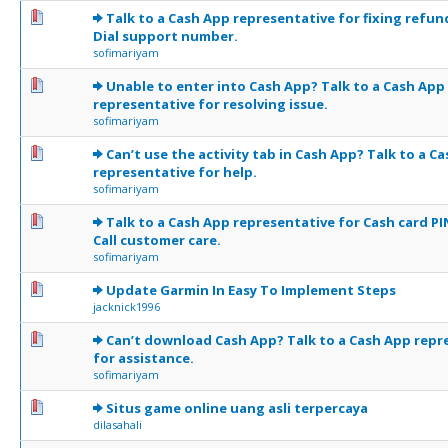
0 Votes - 0 sur 5 en moyenne
1
2
3
4
5
Talk to a Cash App representative for fixing refun
Dial support number.
sofimariyam
0 Votes - 0 sur 5 en moyenne
1
2
3
4
5
Unable to enter into Cash App? Talk to a Cash App
representative for resolving issue.
sofimariyam
0 Votes - 0 sur 5 en moyenne
1
2
3
4
5
Can’t use the activity tab in Cash App? Talk to a C
representative for help.
sofimariyam
0 Votes - 0 sur 5 en moyenne
1
2
3
4
5
Talk to a Cash App representative for Cash card PI
Call customer care.
sofimariyam
0 Votes - 0 sur 5 en moyenne
1
2
3
4
5
Update Garmin In Easy To Implement Steps
jacknick1996
0 Votes - 0 sur 5 en moyenne
1
2
3
4
5
Can’t download Cash App? Talk to a Cash App repr
for assistance.
sofimariyam
0 Votes - 0 sur 5 en moyenne
1
2
3
4
5
Situs game online uang asli terpercaya
dilasahali