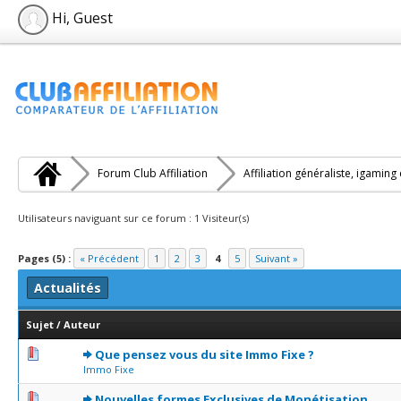
Hi, Guest
Forum Club Affiliation
Affiliation généraliste, igaming
Utilisateurs naviguant sur ce forum : 1 Visiteur(s)
Pages (5) :
« Précédent
1
2
3
4
5
Suivant »
Actualités
Sujet
/
Auteur
0 Votes - 0 sur 5 en moyenne
1
2
3
4
5
Que pensez vous du site Immo Fixe ?
Immo Fixe
0 Votes - 0 sur 5 en moyenne
1
2
3
4
5
Nouvelles formes Exclusives de Monétisation