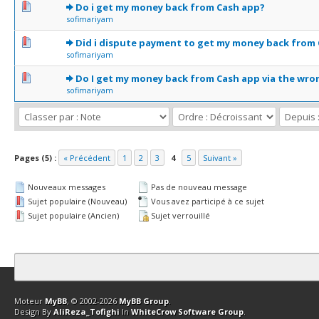
0 Votes - 0 sur 5 en moyenne
1
2
3
4
5
Do i get my money back from Cash app?
sofimariyam
0 Votes - 0 sur 5 en moyenne
1
2
3
4
5
Did i dispute payment to get my money back from
sofimariyam
0 Votes - 0 sur 5 en moyenne
1
2
3
4
5
Do I get my money back from Cash app via the wro
sofimariyam
Pages (5) :
« Précédent
1
2
3
4
5
Suivant »
Nouveaux messages
Pas de nouveau message
Sujet populaire (Nouveau)
Vous avez participé à ce sujet
Sujet populaire (Ancien)
Sujet verrouillé
Contact
Club Affiliation
Retourner en haut
Version bas-débit (Archi
Moteur
MyBB
, © 2002-2026
MyBB Group
.
Design By
AliReza_Tofighi
In
WhiteCrow Software Group
.