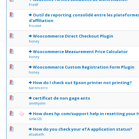
FredF
0 Votes - 0 sur 5 en moyenne
1
2
3
4
5
Outil de reporting consolidé entre les plateforme
d'affiliation
fricotet
0 Votes - 0 sur 5 en moyenne
1
2
3
4
5
Woocommerce Direct Checkout Plugin
honey
0 Votes - 0 sur 5 en moyenne
1
2
3
4
5
Woocommerce Measurement Price Calculator
honey
0 Votes - 0 sur 5 en moyenne
1
2
3
4
5
Woocommerce Custom Registration Form Plugin
honey
0 Votes - 0 sur 5 en moyenne
1
2
3
4
5
How do I check out Epson printer not printing?
baroncorrz
0 Votes - 0 sur 5 en moyenne
1
2
3
4
5
certificat de non gage ants
smithjohn
0 Votes - 0 sur 5 en moyenne
1
2
3
4
5
How does hp.com/support help in resetting your H
sofia120
0 Votes - 0 sur 5 en moyenne
1
2
3
4
5
How do you check your eTA application status?
alizabeth