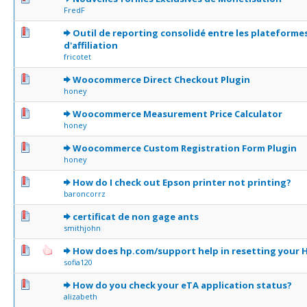
FredF
0 Votes - 0 sur 5 en moyenne
1
2
3
4
5
Outil de reporting consolidé entre les plateforme
d'affiliation
fricotet
0 Votes - 0 sur 5 en moyenne
1
2
3
4
5
Woocommerce Direct Checkout Plugin
honey
0 Votes - 0 sur 5 en moyenne
1
2
3
4
5
Woocommerce Measurement Price Calculator
honey
0 Votes - 0 sur 5 en moyenne
1
2
3
4
5
Woocommerce Custom Registration Form Plugin
honey
0 Votes - 0 sur 5 en moyenne
1
2
3
4
5
How do I check out Epson printer not printing?
baroncorrz
0 Votes - 0 sur 5 en moyenne
1
2
3
4
5
certificat de non gage ants
smithjohn
0 Votes - 0 sur 5 en moyenne
1
2
3
4
5
How does hp.com/support help in resetting your H
sofia120
0 Votes - 0 sur 5 en moyenne
1
2
3
4
5
How do you check your eTA application status?
alizabeth