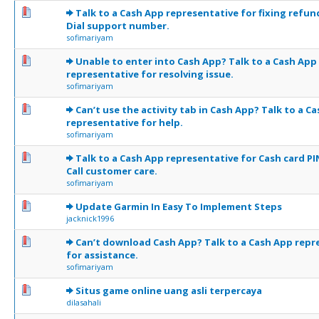
0 Votes - 0 sur 5 en moyenne
1
2
3
4
5
Talk to a Cash App representative for fixing refun
Dial support number.
sofimariyam
0 Votes - 0 sur 5 en moyenne
1
2
3
4
5
Unable to enter into Cash App? Talk to a Cash App
representative for resolving issue.
sofimariyam
0 Votes - 0 sur 5 en moyenne
1
2
3
4
5
Can’t use the activity tab in Cash App? Talk to a C
representative for help.
sofimariyam
0 Votes - 0 sur 5 en moyenne
1
2
3
4
5
Talk to a Cash App representative for Cash card PI
Call customer care.
sofimariyam
0 Votes - 0 sur 5 en moyenne
1
2
3
4
5
Update Garmin In Easy To Implement Steps
jacknick1996
0 Votes - 0 sur 5 en moyenne
1
2
3
4
5
Can’t download Cash App? Talk to a Cash App repr
for assistance.
sofimariyam
0 Votes - 0 sur 5 en moyenne
1
2
3
4
5
Situs game online uang asli terpercaya
dilasahali