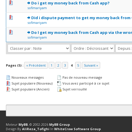
0 Votes - 0 sur 5 en moyenne
1
2
3
4
5
Do i get my money back from Cash app?
sofimariyam
0 Votes - 0 sur 5 en moyenne
1
2
3
4
5
Did i dispute payment to get my money back from
sofimariyam
0 Votes - 0 sur 5 en moyenne
1
2
3
4
5
Do I get my money back from Cash app via the wro
sofimariyam
Pages (5) :
« Précédent
1
2
3
4
5
Suivant »
Nouveaux messages
Pas de nouveau message
Sujet populaire (Nouveau)
Vous avez participé à ce sujet
Sujet populaire (Ancien)
Sujet verrouillé
Contact
Club Affiliation
Retourner en haut
Version bas-débit (Archi
Moteur
MyBB
, © 2002-2026
MyBB Group
.
Design By
AliReza_Tofighi
In
WhiteCrow Software Group
.