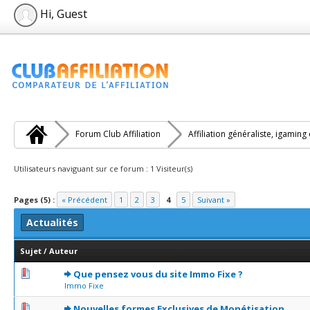
Hi, Guest
Forum Club Affiliation
Affiliation généraliste, igaming
Utilisateurs naviguant sur ce forum : 1 Visiteur(s)
Pages (5) :
« Précédent
1
2
3
4
5
Suivant »
Actualités
Sujet
/
Auteur
0 Votes - 0 sur 5 en moyenne
1
2
3
4
5
Que pensez vous du site Immo Fixe ?
Immo Fixe
0 Votes - 0 sur 5 en moyenne
1
2
3
4
5
Nouvelles formes Exclusives de Monétisation