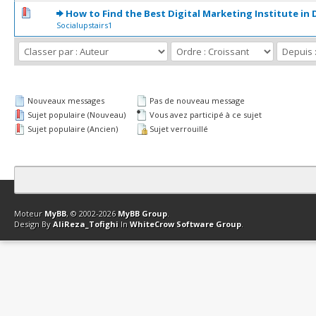
0 Votes - 0 sur 5 en moyenne
1
2
3
4
5
How to Find the Best Digital Marketing Institute in 
Socialupstairs1
Nouveaux messages
Pas de nouveau message
Sujet populaire (Nouveau)
Vous avez participé à ce sujet
Sujet populaire (Ancien)
Sujet verrouillé
Contact
Club Affiliation
Retourner en haut
Version bas-débit (Archi
Moteur
MyBB
, © 2002-2026
MyBB Group
.
Design By
AliReza_Tofighi
In
WhiteCrow Software Group
.