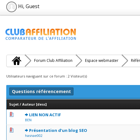
Hi, Guest
Forum Club Affiliation
Espace webmaster
Réfé
Utilisateurs naviguant sur ce forum : 2 Visiteur(s)
Questions référencement
Sujet
/
Auteur
[
desc
]
0 Votes - 0 sur 5 en moyenne
1
2
3
4
5
LIEN NON ACTIF
BEN
1 Votes - 5 sur 5 en moyenne
1
2
3
4
5
Présentation d’un blog SEO
hasnae002