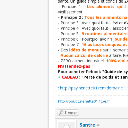
santé. Un guide simple et concis de 24
- Principe 1 :
Les aliments qu'i
vieillissement.
- Principe 2 :
Tous
les aliments na
- Principe 3 : Avec quoi faut-il
éviter d
- Principe 4 : Avec quoi faut-il associ
- Principe 5 :
9 routines alimentaire
- Principe 6 : Pourquoi avoir
1 jour de
- Principe 7 :
16 astuces uniques et
- Des
idées de menus
sur 1 semaine
-
Aucun calcul de calorie
à faire. Ri
- ZERO aliment industriel,
100% d'ali
N’attendez-pas !
Pour acheter l'ebook
"Guide de s
+
CADEAU
:
"
Perte de poids et san
:
http://pay.nenette01.remidomaine.1.
http://boutic.nenette01.1tpe.fr
Trouver
Santre