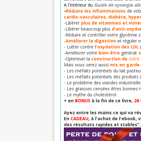
A l'intérieur du
Guide de synergie al
-
Réduire
les
inflammations
de votr
cardio-vasculaires, diabète, hype
-Libérer
plus de vitamines et miné
-Libérer beaucoup plus
d’anti-oxyda
-Réduire et contrôler votre glycémie s
-
Améliorer la digestion
et réguler v
- Lutter contre
l'oxydation des
LDL
(
-Améliorer votre
bien-être
général:
-Optimiser la
construction de
votre
Mais vous serez aussi
mis en garde
- Les méfaits potentiels du lait pasteu
- Les méfaits potentiels des produits à
- Le problème des viandes industrielle
- Les graisses censées êtres bonnes m
- Le mythe du cholestérol.
+ en
BONUS
à la fin de ce livre,
26
Ayez entre les mains ce qui va ré
En
CADEAU
, à l'achat de l'ebook,
des résultats rapides et stables".