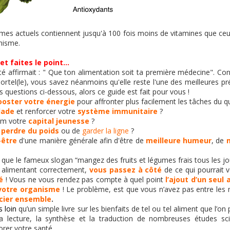
gumes actuels contiennent jusqu'à 100 fois moins de vitamines que ceu
nisme.
 faites le point...
té affirmait : " Que ton alimentation soit ta première médecine". Con
rtel(le), vous savez néanmoins qu'elle reste l'une des meilleures pr
 questions ci-dessous, alors ce guide est fait pour vous !
ooster votre énergie
pour affronter plus facilement les tâches du q
lade
et renforcer votre
système immunitaire
?
um votre
capital jeunesse
?
perdre du poids
ou de
garder la ligne
?
-être
d'une manière générale afin d'être de
meilleure humeur
, de
que le fameux slogan “mangez des fruits et légumes frais tous les jo
 alimentant correctement,
vous passez à côté
de ce qui pourrait
é
! Vous ne vous rendez pas compte à quel point
l’ajout d’un seul
votre organisme
! Le problème, est que vous n’avez pas entre les
ocier ensemble
.
s loin
qu’un simple livre sur les bienfaits de tel ou tel aliment que l’on 
a lecture, la synthèse et la traduction de nombreuses études scie
orer votre santé.