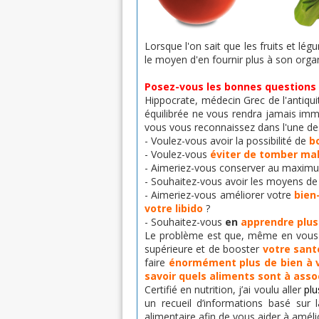
Lorsque l'on sait que les fruits et lé
le moyen d'en fournir plus à son orga
Posez-vous les bonnes questions et
Hippocrate, médecin Grec de l'antiqui
équilibrée ne vous rendra jamais immo
vous vous reconnaissez dans l'une des
- Voulez-vous avoir la possibilité de
b
- Voulez-vous
éviter de tomber ma
- Aimeriez-vous conserver au maxim
- Souhaitez-vous avoir les moyens de
- Aimeriez-vous améliorer votre
bien
votre libido
?
- Souhaitez-vous
en
apprendre plus
Le problème est que, même en vous
supérieure et de booster
votre sant
faire
énormément plus de bien à 
savoir quels aliments sont à ass
Certifié en nutrition, j’ai voulu aller
plu
un recueil d’informations basé sur l
alimentaire afin de vous aider à améli