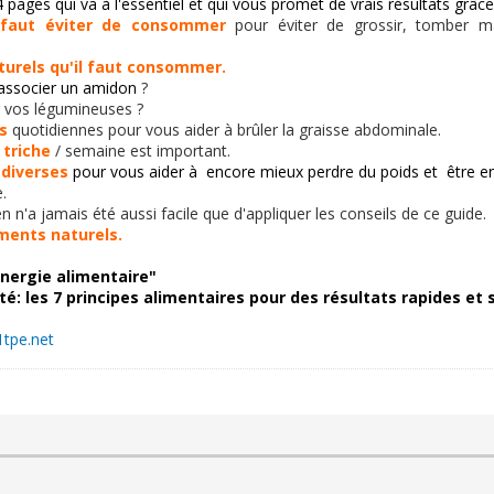
 pages qui va à l'essentiel et qui vous promet de vrais résultats grâce 
l faut éviter de consommer
pour éviter de grossir, tomber m
turels qu'il faut consommer.
'associer un amidon
?
er vos légumineuses ?
s
quotidiennes pour vous aider à brûler la graisse abdominale.
 triche
/ semaine est important.
 diverses
pour vous aider à encore mieux perdre du poids et être e
.
en n'a jamais été aussi facile que d'appliquer les conseils de ce guide.
ments naturels.
ynergie alimentaire"
té: les 7 principes alimentaires pour des résultats rapides et 
1tpe.net