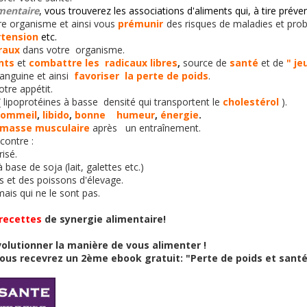
imentaire
, vous trouverez les associations d'aliments qui, à tire préven
e organisme et ainsi vous
prémunir
des risques de maladies et pro
rtension
etc.
raux
dans votre organisme.
nts
et
combattre les radicaux libres
,
source de
santé
et de
" je
anguine et ainsi
favoriser la perte de poids
.
otre appétit.
 lipoprotéines à basse densité qui transportent le
cholestérol
).
sommeil
,
libido
,
bonne humeur
,
énergie
.
masse musculaire
après un entraînement.
contre :
risé.
 base de soja (lait, galettes etc.)
s et des poissons d'élevage.
ais qui ne le sont pas.
 recettes
de synergie alimentaire!
volutionner la manière de vous alimenter !
 vous recevrez un 2ème
ebook gratuit: "Perte de poids et santé: