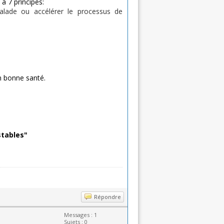
à 7 principes:
alade ou accélérer le processus de
n bonne santé.
stables"
Répondre
Messages : 1
Sujets : 0