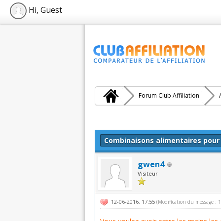
Hi, Guest
Forum Club Affiliation
Moyenne : 0 (0 vote(s))
1
2
3
4
5
Combinaisons alimentaires pour 
gwen4
Visiteur
12-06-2016, 17:55
(Modification du message :