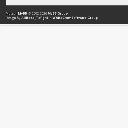
Contact
Club Affiliation
Retourner en haut
Version bas-débit (Archi
Moteur
MyBB
, © 2002-2026
MyBB Group
.
Design By
AliReza_Tofighi
In
WhiteCrow Software Group
.