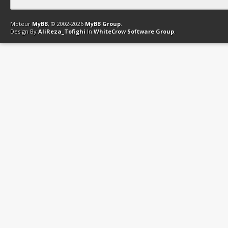
Contact
Club Affiliation
Retourner en haut
Version bas-débit (Archi
Moteur
MyBB
, © 2002-2026
MyBB Group
.
Design By
AliReza_Tofighi
In
WhiteCrow Software Group
.