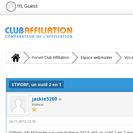
Hi, Guest
Forum Club Affiliation
Espace webmaster
Vos e
e(s))
STIFORP, un outil 2 en 1
jackie5269
Visiteur
26-11-2013, 23:55
Stiforp, MLM basée sur une matrice 2X14, est un outil 2 en 1 qu