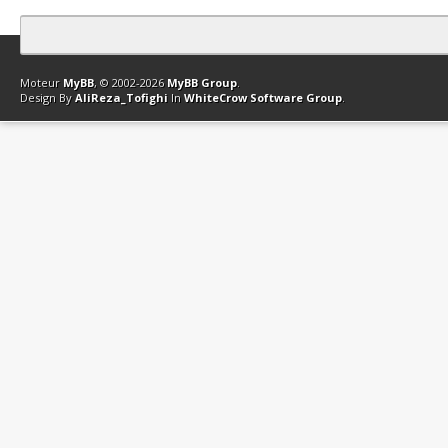
Contact
Club Affiliation
Retourner en haut
Version bas-débit (Archi
Moteur
MyBB
, © 2002-2026
MyBB Group
.
Design By
AliReza_Tofighi
In
WhiteCrow Software Group
.