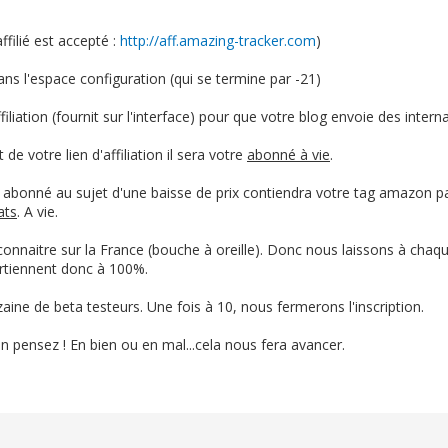
ffilié est accepté :
http://aff.amazing-tracker.com
)
ns l'espace configuration (qui se termine par -21)
ffiliation (fournit sur l'interface) pour que votre blog envoie des intern
de votre lien d'affiliation il sera votre
abonné à vie
.
e abonné au sujet d'une baisse de prix contiendra votre tag amazon p
ats
. A vie.
 connaitre sur la France (bouche à oreille). Donc nous laissons à cha
artiennent donc à 100%.
ine de beta testeurs. Une fois à 10, nous fermerons l'inscription.
n pensez ! En bien ou en mal...cela nous fera avancer.