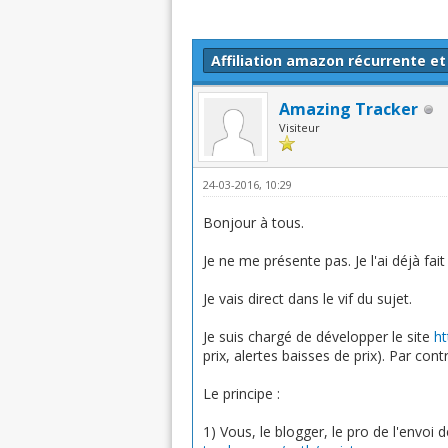
Moyenne : 0 (0 vote(s))
1
2
3
4
5
Affiliation amazon récurrente et
Amazing Tracker
Visiteur
24-03-2016, 10:29
Bonjour à tous.
Je ne me présente pas. Je l'ai déjà fai
Je vais direct dans le vif du sujet.
Je suis chargé de développer le site
ht
prix, alertes baisses de prix). Par con
Le principe :
1) Vous, le blogger, le pro de l'envoi d