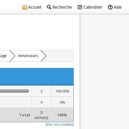
Accueil
Recherche
Calendrier
Aide
rtage
Annonceurs
2
100.00%
0
0%
2
Total
100%
vote(s)
[
Voir les résultats
]