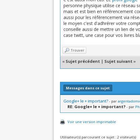
personne physique utilise ce réseau s
mais et est bien en référencement con
aussi pour les référencement via rés
le moyen c'est d'adhrérer votre comp
conseille aussi de mettre un lien de 
case twitt, une case pour vos livres bl
Trouver
«
Sujet précédent
|
Sujet suivant
»
Messages dans ce sujet
Google+ le + important?
- par
argentadomic
RE: Google+ le + important?
- par
Ph
Voir une version imprimable
Utilisateur(s) parcourant ce sujet : 2 visiteur(s)