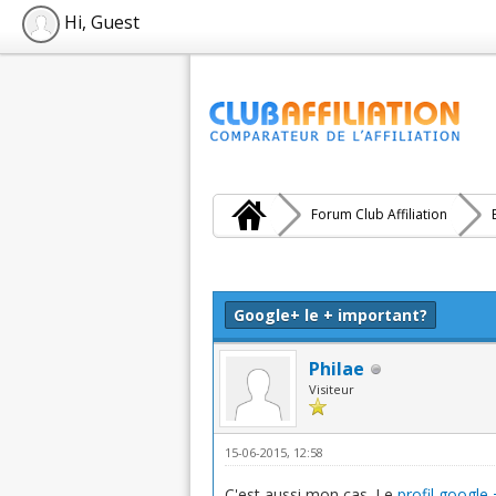
Hi, Guest
Forum Club Affiliation
Moyenne : 0 (0 vote(s))
1
2
3
4
5
Google+ le + important?
Philae
Visiteur
15-06-2015, 12:58
C'est aussi mon cas. Le
profil google 