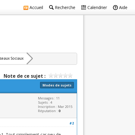
Accueil
Recherche
Calendrier
Aide
seaux Sociaux
Note de ce sujet :
Modes de sujets
Messages : 11
Sujets : 4
Inscription : Mar 2015
Réputation :
0
#2
n +1. Tout simplement car peu de