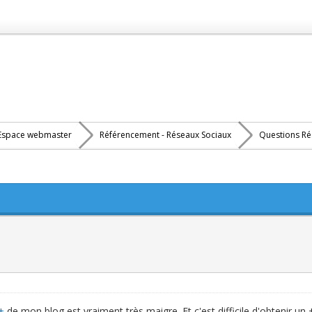
Espace webmaster
Référencement - Réseaux Sociaux
Questions Ré
+
de mon blog est vraiment très maigre. Et c'est difficile d'obtenir u