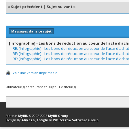
«
Sujet précédent
|
Sujet suivant
»
Messages dans ce sujet
[Infographie] - Les bons de réduction au coeur de l'acte d'ach
RE: [Infographie] - Les bons de réduction au coeur de l'acte d'achat
RE: [Infographie] - Les bons de réduction au coeur de l'acte d'achat
RE: [Infographie] - Les bons de réduction au coeur de l'acte d'achat
Voir une version imprimable
Utilisateur(s) parcourant ce sujet : 1 visiteur(s)
Contact
Club Affiliation
Retourner en haut
Version bas-débit (Archi
Moteur
MyBB
, © 2002-2026
MyBB Group
.
Design By
AliReza_Tofighi
In
WhiteCrow Software Group
.