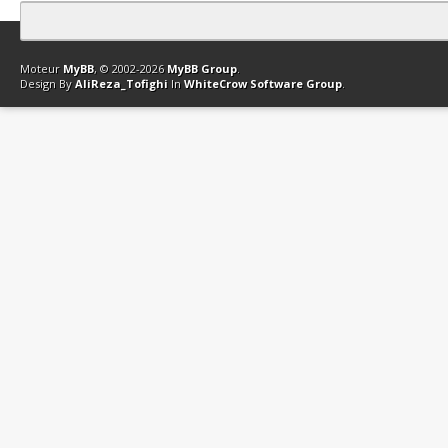
Contact
Club Affiliation
Retourner en haut
Version bas-débit (Archi
Moteur
MyBB
, © 2002-2026
MyBB Group
.
Design By
AliReza_Tofighi
In
WhiteCrow Software Group
.