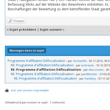
Befassung Klicks auf der Website des Bewohners entstehen. Es Ih
Beschaffungen der Bewertung zu dem betreffenden Staat garan
Trouver
«
Sujet précédent
|
Sujet suivant
»
Messages dans ce sujet
Programme d'affiliation Défiscalisation
- par
michael06
- 30-11-2015, 18:2
RE: Programme d'affiliation Défiscalisation
- par
andreank
- 10-12-2015
RE: Programme d'affiliation Défiscalisation
- par
Alaricnoble
- 30
RE: Programme d'affiliation Défiscalisation
- par
paulMoeller
- 27-06-2
RE: Programme d'affiliation Défiscalisation
- par
frankkey
- 07-11-20
Voir une version imprimable
Utilisateur(s) parcourant ce sujet : 1 visiteur(s)