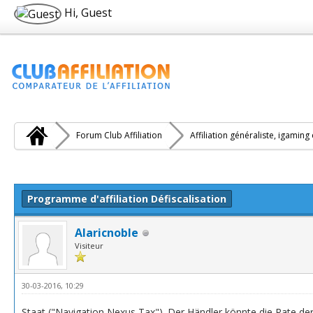
Hi, Guest
Forum Club Affiliation
Affiliation généraliste, igaming
e(s))
Programme d'affiliation Défiscalisation
Alaricnoble
Visiteur
30-03-2016, 10:29
Staat ("Navigation Nexus Tax"). Der Händler könnte die Rate de