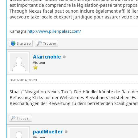
est
important
de
comprendre
la
législation-
passé
tant
propos
Through
Nexus
fiscal
peut
ou
non
inclure
également
affilié
lie
avec
votre
taxe
locale
et
expert
juridique
pour
assurer
votre
co
Kamagra
http://www.pillenpalast.com/
Site web
Trouver
Alaricnoble
Visiteur
30-03-2016, 10:29
Staat ("Navigation Nexus Tax"). Der Händler könnte die Rate de
Befassung Klicks auf der Website des Bewohners entstehen. Es Ih
Beschaffungen der Bewertung zu dem betreffenden Staat garan
Trouver
paulMoeller
Visiteur