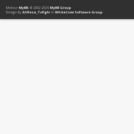
Contact
Club Affiliation
Retourner en haut
Version bas-débit (Archi
Moteur
MyBB
, © 2002-2026
MyBB Group
.
Design By
AliReza_Tofighi
In
WhiteCrow Software Group
.