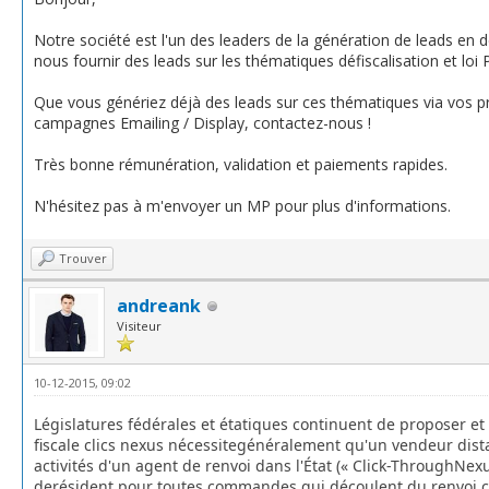
Notre société est l'un des leaders de la génération de leads en 
nous fournir des leads sur les thématiques défiscalisation et loi P
Que vous génériez déjà des leads sur ces thématiques via vos p
campagnes Emailing / Display, contactez-nous !
Très bonne rémunération, validation et paiements rapides.
N'hésitez pas à m'envoyer un MP pour plus d'informations.
Trouver
andreank
Visiteur
10-12-2015, 09:02
Législatures
fédérales
et
étatiques
continuent
de
proposer
et
fiscale
clics
nexus
nécessite
généralement
qu'un
vendeur
dist
activités
d'un
agent
de
renvoi
dans l'État
(
« Click-Through
Nex
de
résident
pour
toutes
commandes
qui
découlent
du
renvoi
c