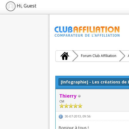
Hi, Guest
Forum Club Affiliation
Moyenne : 0 (0 vote(s))
1
2
3
4
5
[Infographie] - Les créations d
Thierry
CM
30-07-2013, 09:56
Bonjour à tous !