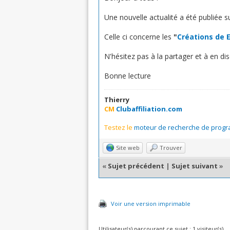
Une nouvelle actualité a été publiée sur
Celle ci concerne les
"
Créations de 
N'hésitez pas à la partager et à en di
Bonne lecture
Thierry
CM
Clubaffiliation.com
Testez le
moteur de recherche de progra
Site web
Trouver
«
Sujet précédent
|
Sujet suivant
»
Voir une version imprimable
Utilisateur(s) parcourant ce sujet : 1 visiteur(s)