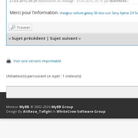
27-03-2015, 09:29
(Modification du message : 31-03-2015, 05:15 par
BRAHIMI44
.)
Merci pour l'information.
chargeur voiture galaxy S6
etui cuir Sony Xperia Z4 Ta
Trouver
«
Sujet précédent
|
Sujet suivant
»
Voir une version imprimable
Utilisateur(s) parcourant ce sujet : 1 visiteur(s)
Contact
Club Affiliation
Retourner en haut
Version bas-débit (Archi
Moteur
MyBB
, © 2002-2026
MyBB Group
.
Design By
AliReza_Tofighi
In
WhiteCrow Software Group
.