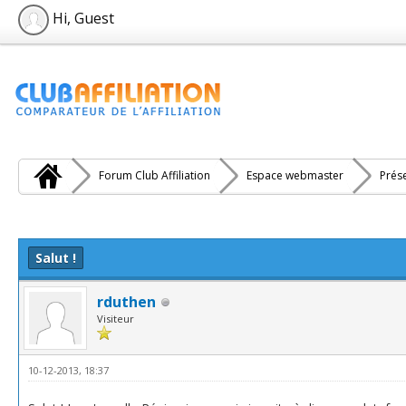
Hi, Guest
Forum Club Affiliation
Espace webmaster
Prés
e(s))
Salut !
rduthen
Visiteur
10-12-2013, 18:37