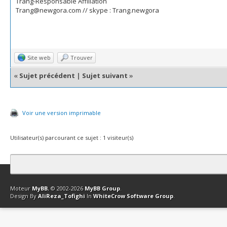
Trang-Responsable Affiliation
Trang@newgora.com // skype : Trang.newgora
Site web
Trouver
«
Sujet précédent
|
Sujet suivant
»
Voir une version imprimable
Utilisateur(s) parcourant ce sujet : 1 visiteur(s)
Contact
Club Affiliation
Retourner en haut
Version bas-débit (Archi
Moteur
MyBB
, © 2002-2026
MyBB Group
.
Design By
AliReza_Tofighi
In
WhiteCrow Software Group
.