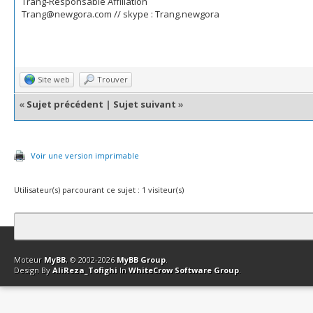
Trang-Responsable Affiliation
Trang@newgora.com // skype : Trang.newgora
Site web
Trouver
«
Sujet précédent
|
Sujet suivant
»
Voir une version imprimable
Utilisateur(s) parcourant ce sujet : 1 visiteur(s)
Contact
Club Affiliation
Retourner en haut
Version bas-débit (Archi
Moteur
MyBB
, © 2002-2026
MyBB Group
.
Design By
AliReza_Tofighi
In
WhiteCrow Software Group
.