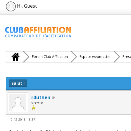
Hi, Guest
Forum Club Affiliation
Espace webmaster
Prés
e(s))
Salut !
rduthen
Visiteur
10-12-2013, 18:37