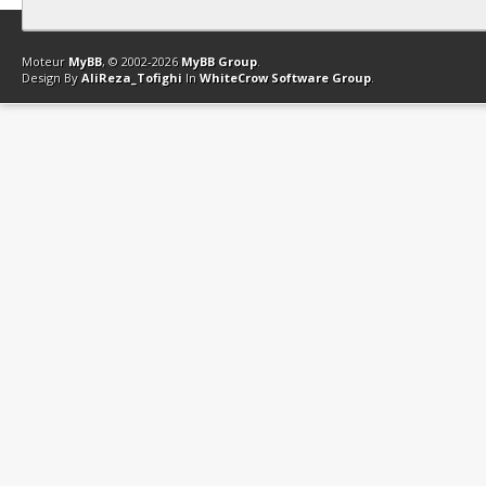
Contact
Club Affiliation
Retourner en haut
Version bas-débit (Archi
Moteur
MyBB
, © 2002-2026
MyBB Group
.
Design By
AliReza_Tofighi
In
WhiteCrow Software Group
.