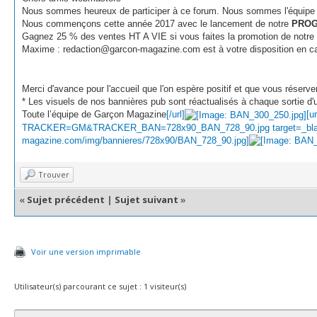
Nous sommes heureux de participer à ce forum. Nous sommes l'équipe 
Nous commençons cette année 2017 avec le lancement de notre
PROG
Gagnez 25 % des ventes HT A VIE si vous faites la promotion de notre
Maxime : redaction@garcon-magazine.com
est à votre disposition en c
Merci d'avance pour l'accueil que l'on espère positif et que vous réserve
* Les visuels de nos bannières pub sont réactualisés à chaque sortie d
Toute l’équipe de Garçon Magazine
[/url]
[u
TRACKER=GM&TRACKER_BAN=728x90_BAN_728_90.jpg target=_blank src
magazine.com/img/bannieres/728x90/BAN_728_90.jpg]
Trouver
«
Sujet précédent
|
Sujet suivant
»
Voir une version imprimable
Utilisateur(s) parcourant ce sujet : 1 visiteur(s)