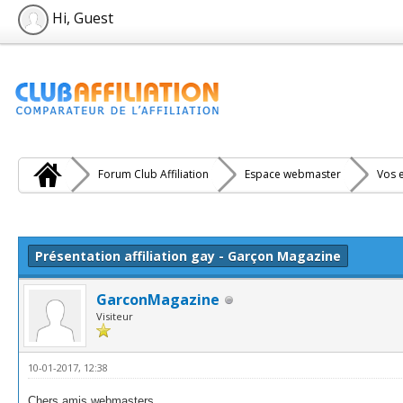
Hi, Guest
Forum Club Affiliation
Espace webmaster
Vos e
e(s))
Présentation affiliation gay - Garçon Magazine
GarconMagazine
Visiteur
10-01-2017, 12:38
Chers amis webmasters