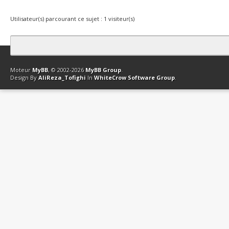
Utilisateur(s) parcourant ce sujet : 1 visiteur(s)
Contact
Club Affiliation
Retourner en haut
Version bas-débit (Archi
Moteur
MyBB
, © 2002-2026
MyBB Group
.
Design By
AliReza_Tofighi
In
WhiteCrow Software Group
.