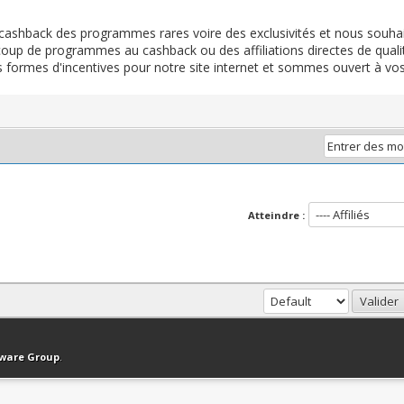
cashback des programmes rares voire des exclusivités et nous souha
ucoup de programmes au cashback ou des affiliations directes de quali
formes d'incentives pour notre site internet et sommes ouvert à vos
Atteindre :
haut
Version bas-débit (Archivé)
Syndication RSS
tware Group
.