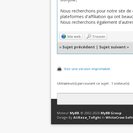
Nous recherchons pour notre site de 
plateformes d'affiliation qui ont bea
Nous recherchons également d'autres 
Site web
Trouver
«
Sujet précédent
|
Sujet suivant
»
Voir une version imprimable
Utilisateur(s) parcourant ce sujet : 1 visiteur(s)
Contact
Club Affiliation
Retourner en 
Moteur
MyBB
, © 2002-2026
MyBB Group
.
Design By
AliReza_Tofighi
In
WhiteCrow Sof