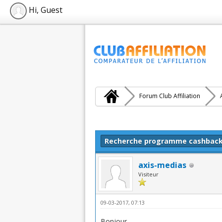
Hi, Guest
Forum Club Affiliation
Moyenne : 0 (0 vote(s))
1
2
3
4
5
Recherche programme cashbac
axis-medias
Visiteur
09-03-2017, 07:13
Bonjour,